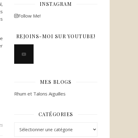
INSTAGRAM
l,
ts
Follow Me!
es
REJOINS-MOI SUR YOUTUBE!
Le
er
MES BLOGS
Rhum et Talons Aiguilles
CATÉGORIES
es
Catégories