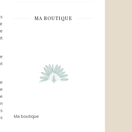
es
MA BOUTIQUE
ir
ce
it
re
nt
ne
ce
ne
on
es
Ma boutique
us