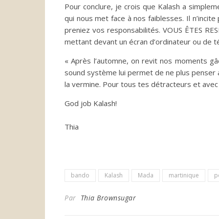
Pour conclure, je crois que Kalash a simpleme
qui nous met face à nos faiblesses. Il n’incite 
preniez vos responsabilités. VOUS ÊTES RE
mettant devant un écran d’ordinateur ou de t
« Après l’automne, on revit nos moments gâc
sound système lui permet de ne plus penser au 
la vermine. Pour tous tes détracteurs et av
God job Kalash!
Thia
bando
Kalash
Mada
martinique
p
Par
Thia Brownsugar