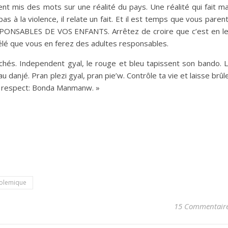
nt mis des mots sur une réalité du pays. Une réalité qui fait ma
pas à la violence, il relate un fait. Et il est temps que vous paren
SPONSABLES DE VOS ENFANTS. Arrêtez de croire que c’est en l
élé que vous en ferez des adultes responsables.
hés. Independent gyal, le rouge et bleu tapissent son bando. 
danjé. Pran plezi gyal, pran pie’w. Contrôle ta vie et laisse brûl
ec respect: Bonda Manmanw. »
olemique
15 Commentair