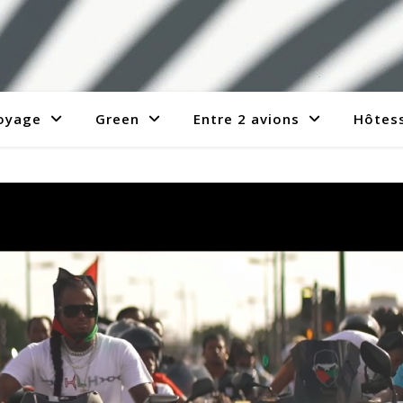
voyage
Green
Entre 2 avions
Hôtess