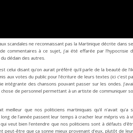
é aux scandales ne reconnaissant pas la Martinique décrite dans s
 de commentaires à ce sujet, j’ai été effarée par l’hypocrisie 
 du dédain des autres.
 celui disant qu’on aurait préféré qu’il parle de la beauté de l’il
s aux votes du public pour l’écriture de leurs textes (ici c’est p
ie intégrante des chansons pouvant passer sur les ondes. J’ava
que chose de personnel permettant à un artiste de communiquer s
t meilleur que nos politiciens martiniquais qu’il n’avait qu’a 
ong de l’année passent leur temps à cracher leur mépris vis à v
qui veut bien l’entendre que nos politiciens sont à défauts d’êt
t peut-être que ça sonne mieux provenant d’eux, plutôt de leu