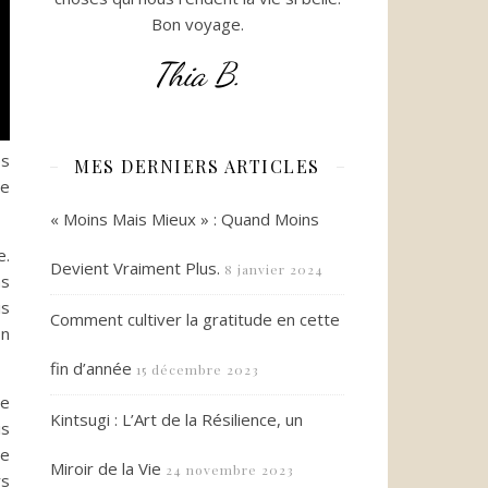
Bon voyage.
Thia B.
es
MES DERNIERS ARTICLES
de
« Moins Mais Mieux » : Quand Moins
e.
Devient Vraiment Plus.
8 janvier 2024
as
is
Comment cultiver la gratitude en cette
on
fin d’année
15 décembre 2023
se
Kintsugi : L’Art de la Résilience, un
is
re
Miroir de la Vie
24 novembre 2023
rs