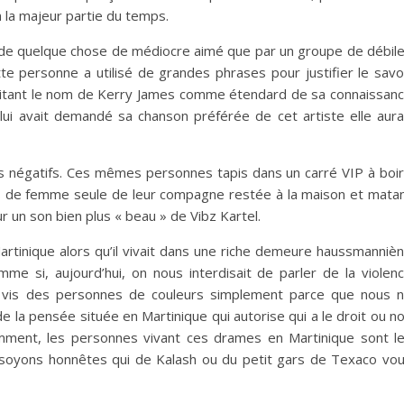
n la majeur partie du temps.
nt de quelque chose de médiocre aimé que par un groupe de débil
te personne a utilisé de grandes phrases pour justifier le savo
n citant le nom de Kerry James comme étendard de sa connaissan
lui avait demandé sa chanson préférée de cet artiste elle aura
is négatifs. Ces mêmes personnes tapis dans un carré VIP à boi
 de femme seule de leur compagne restée à la maison et mata
 un son bien plus « beau » de Vibz Kartel.
 Martinique alors qu’il vivait dans une riche demeure haussmanniè
me si, aujourd’hui, on nous interdisait de parler de la violen
 à vis des personnes de couleurs simplement parce que nous 
e la pensée située en Martinique qui autorise qui a le droit ou n
emment, les personnes vivant ces drames en Martinique sont l
soyons honnêtes qui de Kalash ou du petit gars de Texaco vo