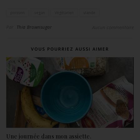
poisson
vegan
Végétarien
viande
Par
Thia Brownsugar
Aucun commentaire
VOUS POURRIEZ AUSSI AIMER
Une journée dans mon assiette.