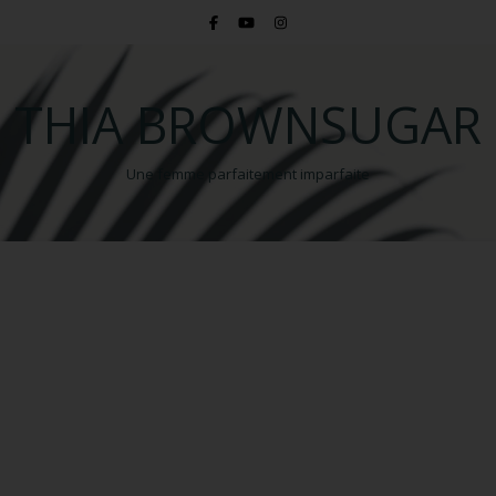
THIA BROWNSUGAR
Une femme parfaitement imparfaite