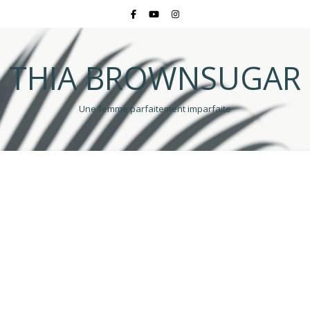
THIA BROWNSUGAR
Une femme parfaitement imparfaite