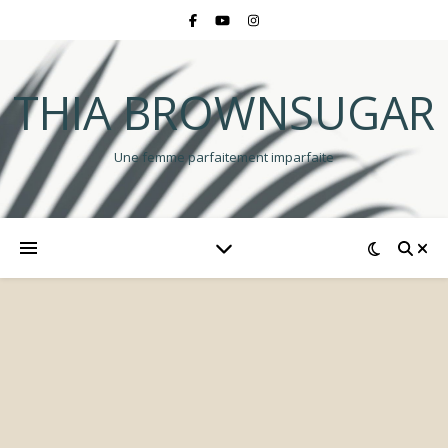
THIA BROWNSUGAR
Une femme parfaitement imparfaite