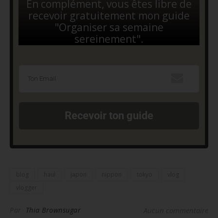
En complément, vous êtes libre de
recevoir gratuitement mon guide
"Organiser sa semaine
sereinement".
Recevoir ton guide
blog
haul
japon
nippon
tokyo
vlog
vlogger
Par
Thia Brownsugar
Aucun commentaire