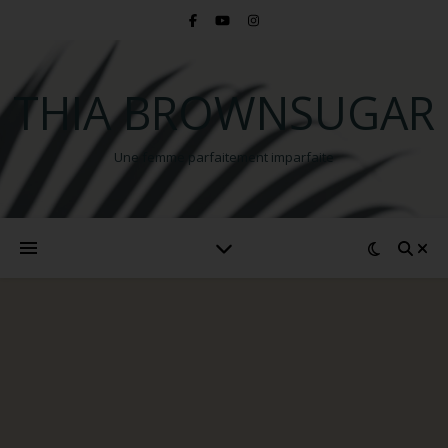
THIA BROWNSUGAR
Une femme parfaitement imparfaite