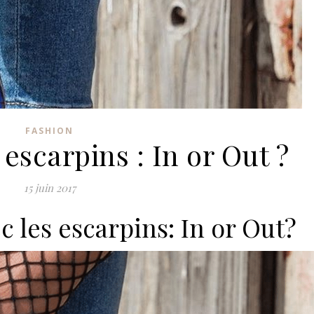
FASHION
escarpins : In or Out ?
15 juin 2017
c les escarpins: In or Out?