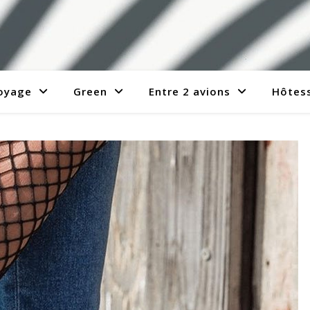
voyage
Green
Entre 2 avions
Hôtess