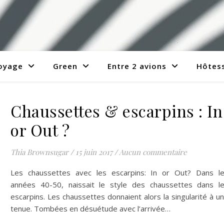
voyage
Green
Entre 2 avions
Hôtess
Chaussettes & escarpins : In
or Out ?
Thia Brownsugar
/
15 juin 2017
/
Aucun commentaire
Les chaussettes avec les escarpins: In or Out? Dans l
années 40-50, naissait le style des chaussettes dans l
escarpins. Les chaussettes donnaient alors la singularité à u
tenue. Tombées en désuétude avec l’arrivée…