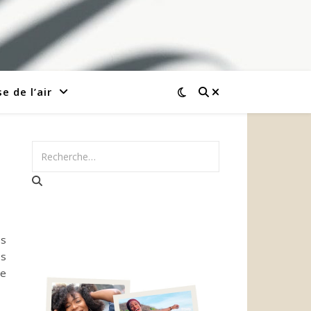
e de l’air
es
es
ne