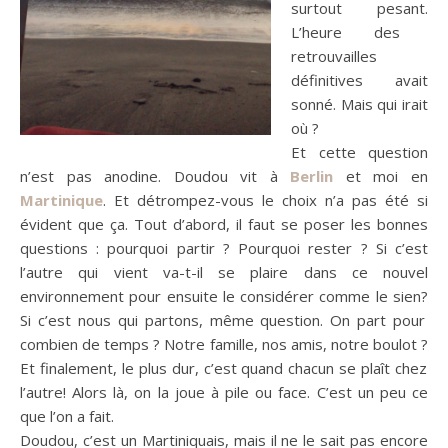
surtout pesant.
L’heure des
retrouvailles
définitives avait
sonné.
Mais qui irait
où ?
Et cette question
n’est pas anodine.
Doudou vit à
Berlin
et moi en
Martinique
.
Et détrompez-vous le choix n’a pas été si
évident que ça.
Tout d’abord, il faut se poser les bonnes
questions :
pourquoi partir ?
Pourquoi rester ?
Si c’est
l’autre qui vient va-t-il se plaire dans ce nouvel
environnement pour ensuite le considérer comme le sien?
Si c’est nous qui partons, même question.
On part pour
combien de temps ?
Notre famille, nos amis, notre boulot ?
Et finalement, le plus dur, c’est quand chacun se plaît chez
l’autre!
Alors là, on la joue à pile ou face.
C’est un peu ce
que l’on a fait.
Doudou, c’est un Martiniquais, mais il ne le sait pas encore