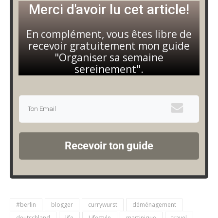
Merci d'avoir lu cet article!
En complément, vous êtes libre de
recevoir gratuitement mon guide
"Organiser sa semaine
sereinement".
Recevoir ton guide
#berlin
blogger
currywurst
déménagement
deutschland
life
Lifestyle
martinique
travel