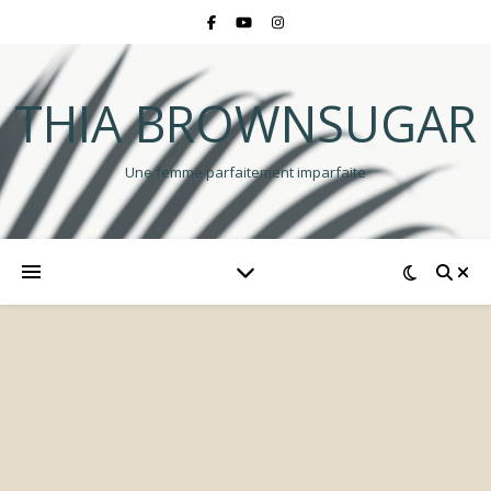
THIA BROWNSUGAR
Une femme parfaitement imparfaite