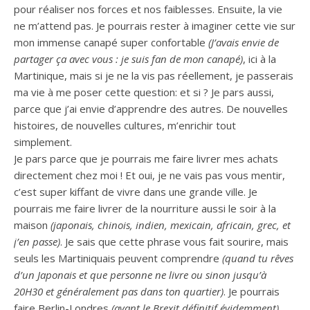
pour réaliser nos forces et nos faiblesses.
Ensuite, la vie
ne m’attend pas.
Je pourrais rester à imaginer cette vie sur
mon immense canapé super confortable
(J’avais envie de
partager ça
avec
vous :
je suis fan de mon canapé)
, ici à la
Martinique, mais si je ne la vis pas réellement, je passerais
ma vie à me poser cette
question:
et si ?
Je pars aussi,
parce que j’ai envie d’apprendre des autres.
De nouvelles
histoires, de nouvelles cultures, m’enrichir tout
simplement.
Je pars parce que je pourrais me faire livrer mes achats
directement chez moi !
Et oui, je ne vais pas vous mentir,
c’est super
kiffant
de vivre dans une grande ville.
Je
pourrais me faire livrer de la nourriture aussi le soir à la
maison
(japonais, chinois, indien, mexicain, africain, grec, et
j’en passe)
.
Je sais que cette phrase vous fait sourire, mais
seuls les Martiniquais peuvent comprendre
(quand tu rêves
d’un Japonais et que personne ne livre ou sinon jusqu’à
20H30 et généralement pas dans ton quartier)
.
Je pourrais
faire
Berlin-Londres
(avant le
Brexit
définitif évidemment)