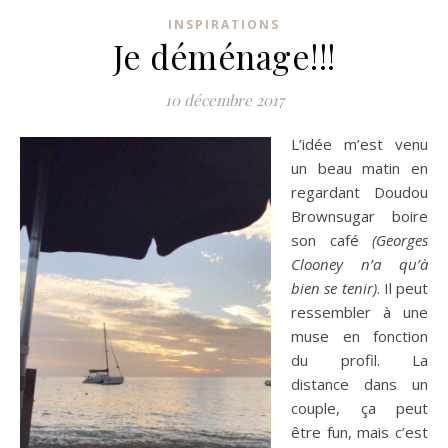
INSPIRATIONS
Je déménage!!!
10 décembre 2017
L’idée m’est venu
un beau matin en
regardant Doudou
Brownsugar
boire
son café
(Georges
Clooney n’a qu’à
bien se tenir)
.
Il peut
ressembler à une
muse en fonction
du profil.
La
distance dans un
couple, ça peut
être fun, mais c’est