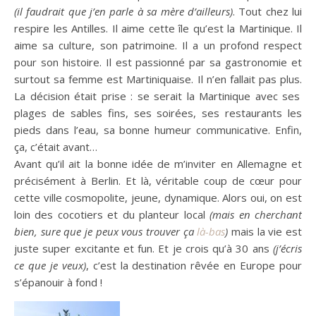
(il faudrait que j’en parle à sa mère d’ailleurs)
.
Tout chez lui
respire les Antilles.
Il aime cette île qu’est la Martinique.
Il
aime sa culture, son patrimoine.
Il a un profond respect
pour son histoire.
Il est passionné par sa gastronomie et
surtout sa femme est Martiniquaise.
Il n’en fallait pas plus.
La décision était prise :
se serait la Martinique avec ses
plages de sables fins, ses soirées, ses restaurants les
pieds dans l’eau, sa bonne humeur communicative.
Enfin,
ça, c’était avant…
Avant qu’il ait la bonne idée de m’inviter en Allemagne et
précisément à Berlin.
Et là, véritable coup de cœur pour
cette ville cosmopolite, jeune, dynamique.
Alors oui, on est
loin des cocotiers et du planteur local
(mais en cherchant
bien, sure que je peux vous trouver ça
là-bas
)
mais la vie est
juste super excitante et fun.
Et je crois qu’à 30 ans
(j’écris
ce que je veux)
, c’est la destination rêvée en Europe pour
s’épanouir à fond !