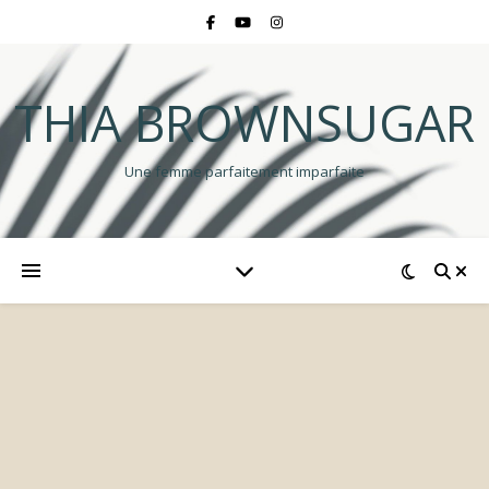
THIA BROWNSUGAR
Une femme parfaitement imparfaite