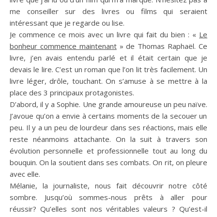
me conseiller sur des livres ou films qui seraient
intéressant que je regarde ou lise.
Je commence ce mois avec un livre qui fait du bien :
«
Le
bonheur commence maintenant
» de Thomas Raphaël.
Ce
livre, j’en avais entendu parlé et il était certain que je
devais le lire.
C’est un roman que l’on lit très facilement.
Un
livre léger, drôle, touchant.
On s’amuse à se mettre à la
place des 3 principaux protagonistes.
D’abord, il y a Sophie.
Une grande amoureuse un peu naïve.
J’avoue qu’on a envie à certains moments de la secouer un
peu.
Il y a un peu de lourdeur dans ses réactions, mais elle
reste néanmoins attachante.
On la suit à travers son
évolution personnelle et professionnelle tout au long du
bouquin.
On la soutient dans ses combats.
On rit, on pleure
avec elle.
Mélanie, la journaliste, nous fait découvrir notre côté
sombre.
Jusqu’où sommes-nous prêts à aller pour
réussir?
Qu’elles sont nos véritables valeurs ?
Qu’est-il