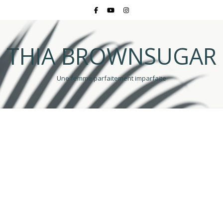
THIA BROWNSUGAR
Une femme parfaitement imparfaite