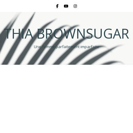
THIA BROWNSUGAR
Une femme parfaitement imparfaite