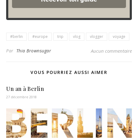
#berlin
#europe
trip
vlog
vlogger
voyage
Par
Thia Brownsugar
Aucun commentaire
VOUS POURRIEZ AUSSI AIMER
Un an à Berlin
27 décembre 2018