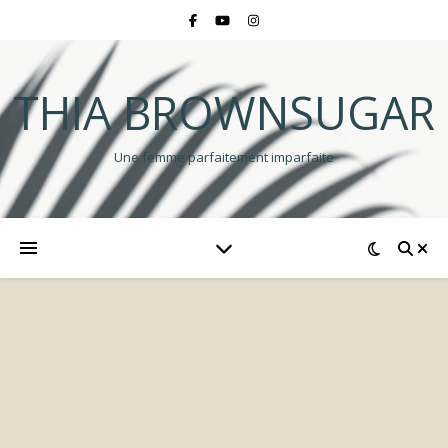
THIA BROWNSUGAR
Une femme parfaitement imparfaite