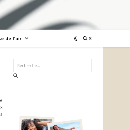
e de l’air
de
ux
es