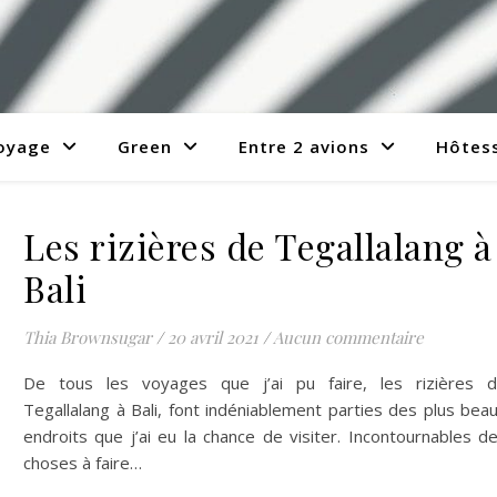
voyage
Green
Entre 2 avions
Hôtess
Les rizières de Tegallalang à
Bali
Thia Brownsugar
/
20 avril 2021
/
Aucun commentaire
De tous les voyages que j’ai pu faire, les rizières 
Tegallalang à Bali, font indéniablement parties des plus bea
endroits que j’ai eu la chance de visiter. Incontournables d
choses à faire…