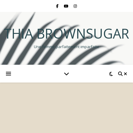
THIA BROWNSUGAR
Une femme parfaitement imparfaite