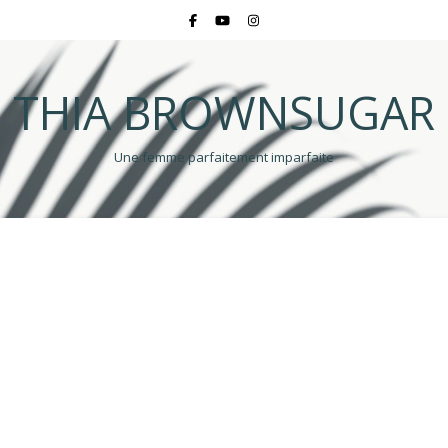
THIA BROWNSUGAR
Une femme parfaitement imparfaite