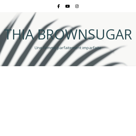
THIA BROWNSUGAR
Une femme parfaitement imparfaite