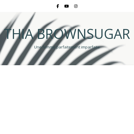
THIA BROWNSUGAR
Une femme parfaitement imparfaite