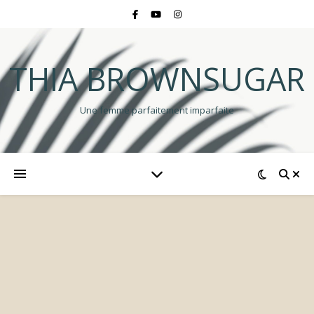
THIA BROWNSUGAR
Une femme parfaitement imparfaite