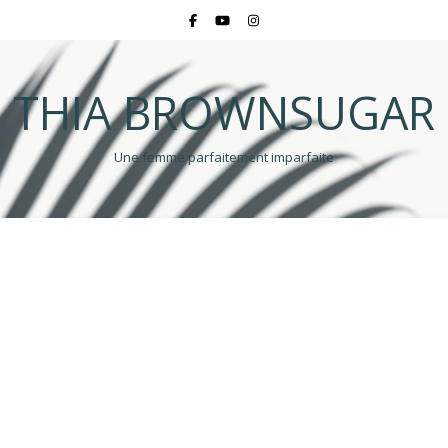
THIA BROWNSUGAR
Une femme parfaitement imparfaite