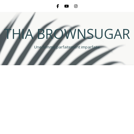
THIA BROWNSUGAR
Une femme parfaitement imparfaite