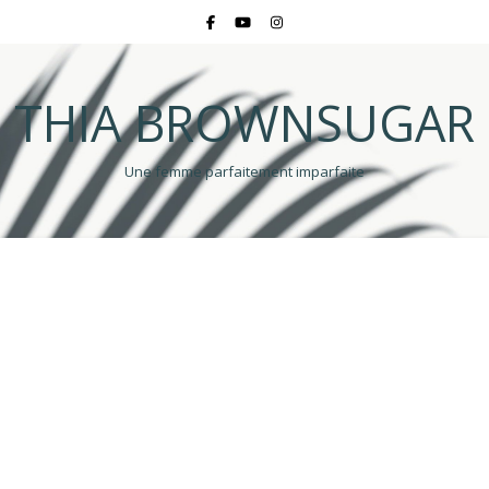
THIA BROWNSUGAR
Une femme parfaitement imparfaite