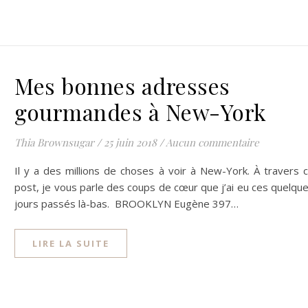
Mes bonnes adresses
gourmandes à New-York
Thia Brownsugar
/
25 juin 2018
/
Aucun commentaire
Il y a des millions de choses à voir à New-York. À travers 
post, je vous parle des coups de cœur que j’ai eu ces quelqu
jours passés là-bas. BROOKLYN Eugène 397…
LIRE LA SUITE