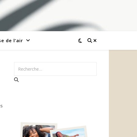
e de l’air
is