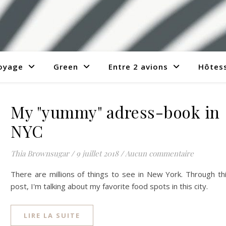
voyage
Green
Entre 2 avions
Hôtess
My "yummy" adress-book in
NYC
Thia Brownsugar
/
9 juillet 2018
/
Aucun commentaire
There are millions of things to see in New York. Through th
post, I'm talking about my favorite food spots in this city.
LIRE LA SUITE