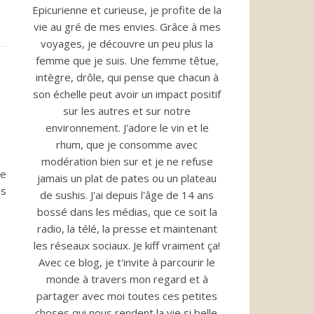
Epicurienne et curieuse, je profite de la
vie au gré de mes envies. Grâce à mes
voyages, je découvre un peu plus la
femme que je suis. Une femme têtue,
intègre, drôle, qui pense que chacun à
son échelle peut avoir un impact positif
sur les autres et sur notre
environnement. J'adore le vin et le
rhum, que je consomme avec
modération bien sur et je ne refuse
ce
jamais un plat de pates ou un plateau
es
de sushis. J'ai depuis l'âge de 14 ans
bossé dans les médias, que ce soit la
radio, la télé, la presse et maintenant
les réseaux sociaux. Je kiff vraiment ça!
Avec ce blog, je t'invite à parcourir le
monde à travers mon regard et à
partager avec moi toutes ces petites
choses qui nous rendent la vie si belle.