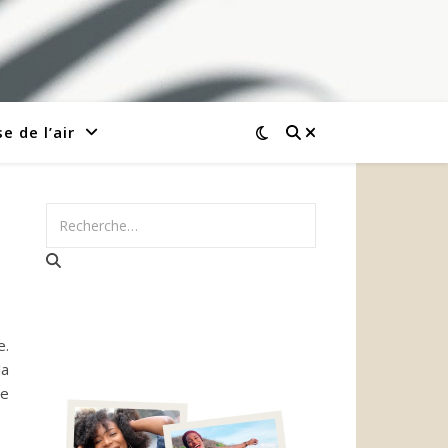
e de l’air
e.
la
re