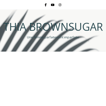
THIA BROWNSUGAR
Une femme parfaitement imparfaite