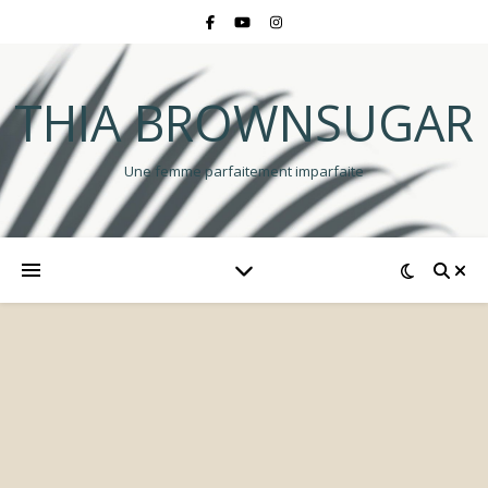
THIA BROWNSUGAR
Une femme parfaitement imparfaite