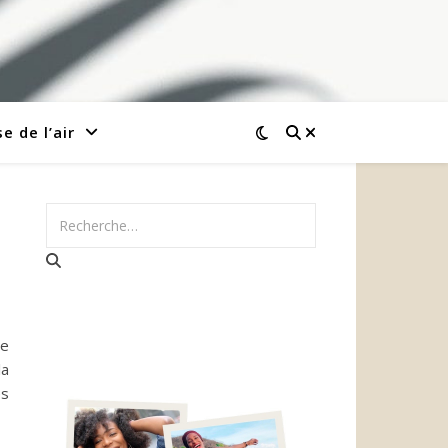
e de l’air
re
la
es