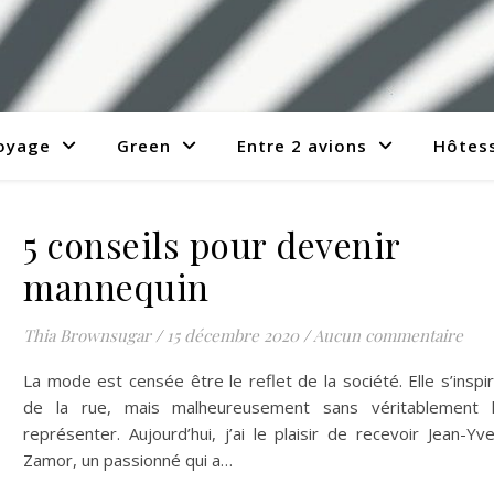
voyage
Green
Entre 2 avions
Hôtess
5 conseils pour devenir
mannequin
Thia Brownsugar
/
15 décembre 2020
/
Aucun commentaire
La mode est censée être le reflet de la société. Elle s’inspi
de la rue, mais malheureusement sans véritablement 
représenter. Aujourd’hui, j’ai le plaisir de recevoir Jean-Yv
Zamor, un passionné qui a…