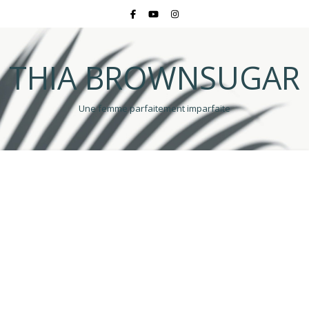
THIA BROWNSUGAR
Une femme parfaitement imparfaite