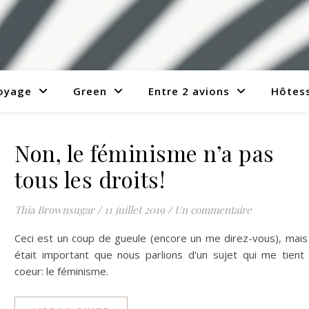
voyage
Green
Entre 2 avions
Hôtess
Non, le féminisme n’a pas
tous les droits!
Thia Brownsugar
/
11 juillet 2019
/
Un commentaire
Ceci est un coup de gueule (encore un me direz-vous), mais 
était important que nous parlions d'un sujet qui me tient
coeur: le féminisme.