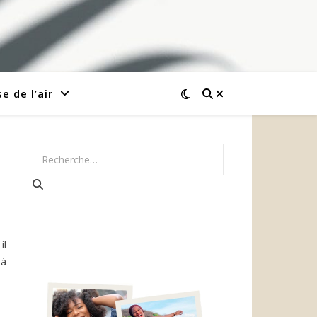
e de l’air
il
 à