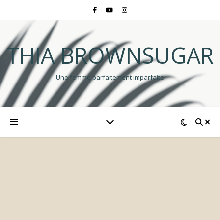
THIA BROWNSUGAR
Une femme parfaitement imparfaite