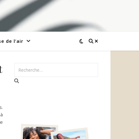
e de l’air
t
s.
 à
de