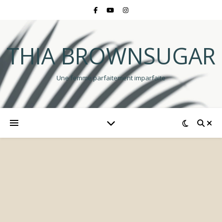
THIA BROWNSUGAR
Une femme parfaitement imparfaite