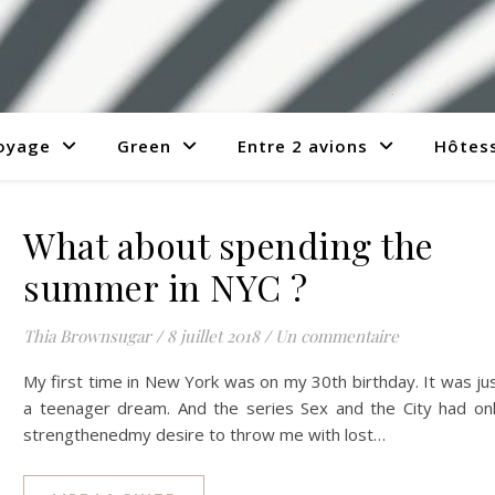
voyage
Green
Entre 2 avions
Hôtess
What about spending the
summer in NYC ?
Thia Brownsugar
/
8 juillet 2018
/
Un commentaire
My first time in New York was on my 30th birthday. It was ju
a teenager dream. And the series Sex and the City had on
strengthenedmy desire to throw me with lost…