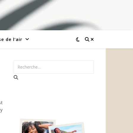
e de l’air
st
ly