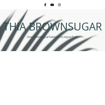
THIA BROWNSUGAR
Une femme parfaitement imparfaite