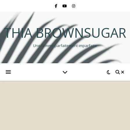
THIA BROWNSUGAR
Une femme parfaitement imparfaite