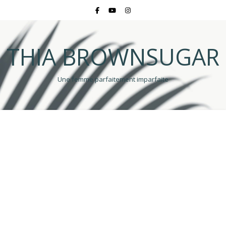
THIA BROWNSUGAR
Une femme parfaitement imparfaite