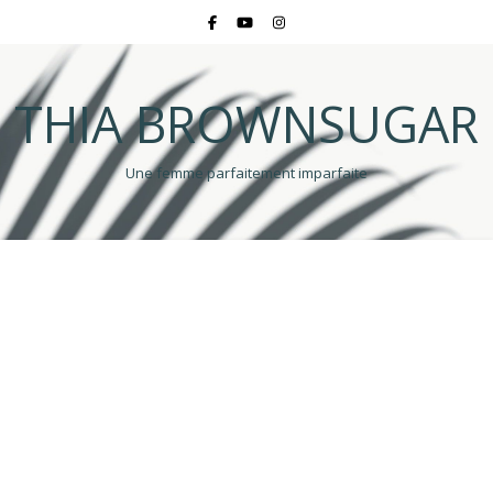
THIA BROWNSUGAR
Une femme parfaitement imparfaite