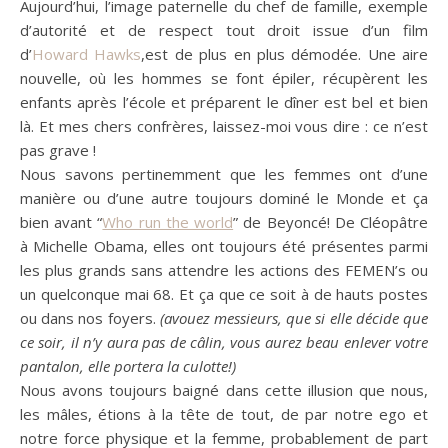
Aujourd’hui, l’image paternelle du chef de famille, exemple
d’autorité et de respect tout droit issue d’un film
d’
Howard Hawks
,
est
de plus en plus démodée.
Une aire
nouvelle, où les hommes se font épiler,
récupèrent
les
enfants après l’école et
préparent
le dîner est bel et bien
là.
Et mes chers confrères, laissez-moi vous dire :
ce n’est
pas grave !
Nous savons pertinemment que les femmes ont d’une
manière ou d’une autre toujours dominé le Monde et ça
bien avant
“
Who run the world
” d
e
Beyoncé!
De Cléopâtre
à Michelle Obama, elles ont toujours été présentes parmi
les plus grands sans attendre les actions des
FEMEN’s
ou
un quelconque mai 68.
Et ça que ce soit à de hauts postes
ou dans nos foyers.
(avouez messieurs, que si elle décide que
ce soir, il n’y aura pas de câlin, vous aurez beau enlever votre
pantalon, elle portera la culotte!)
Nous avons toujours baigné dans cette illusion que nous,
les mâles, étions à la tête de tout, de par notre ego et
notre force physique et la femme, probablement de part