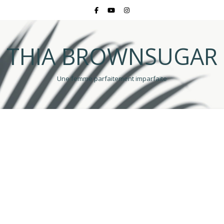
THIA BROWNSUGAR
Une femme parfaitement imparfaite