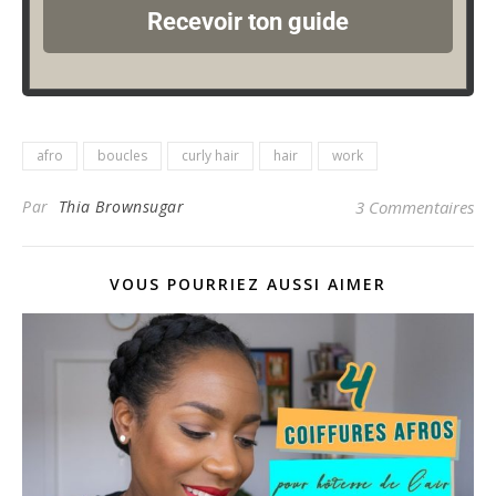
Recevoir ton guide
afro
boucles
curly hair
hair
work
Par
Thia Brownsugar
3 Commentaires
VOUS POURRIEZ AUSSI AIMER