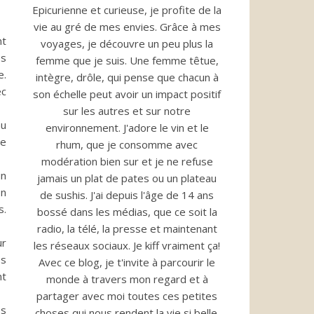
Epicurienne et curieuse, je profite de la
vie au gré de mes envies. Grâce à mes
nt
voyages, je découvre un peu plus la
es
femme que je suis. Une femme têtue,
e.
intègre, drôle, qui pense que chacun à
ec
son échelle peut avoir un impact positif
sur les autres et sur notre
au
environnement. J'adore le vin et le
de
rhum, que je consomme avec
modération bien sur et je ne refuse
un
jamais un plat de pates ou un plateau
on
de sushis. J'ai depuis l'âge de 14 ans
s.
bossé dans les médias, que ce soit la
radio, la télé, la presse et maintenant
ur
les réseaux sociaux. Je kiff vraiment ça!
es
Avec ce blog, je t'invite à parcourir le
nt
monde à travers mon regard et à
partager avec moi toutes ces petites
és
choses qui nous rendent la vie si belle.