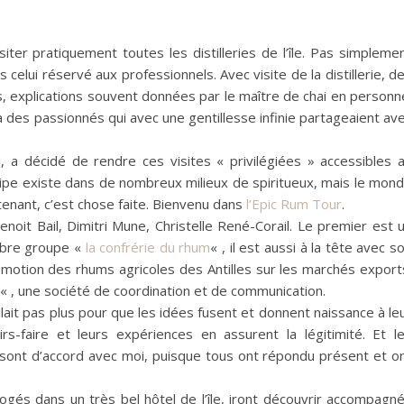
iter pratiquement toutes les distilleries de l’île.
Pas
simpleme
ais celui réservé aux professionnels.
Avec visite de la distillerie, d
s, explications souvent données par le maître de chai en personn
ce à des passionnés qui avec une gentillesse infinie partageaient av
 a décidé de rendre ces visites « privilégiées » accessibles 
ipe existe dans de nombreux milieux de spiritueux, mais le mon
enant, c’est chose faite.
Bienvenu dans
l’
Epic
Rum Tour
.
noit Bail, Dimitri
Mune
, Christelle
René-Corail
.
Le premier est 
èbre groupe «
la confrérie du rhum
« , il est aussi à la tête avec s
omotion des rhums agricoles des Antilles sur les marchés export
« , une société de coordination et de communication.
 fallait pas plus pour que les idées fusent et donnent naissance à le
-faire et leurs expériences en assurent la légitimité.
Et l
 sont d’accord avec moi, puisque tous ont répondu présent et o
logés dans un très bel hôtel de l’île, iront découvrir accompagn