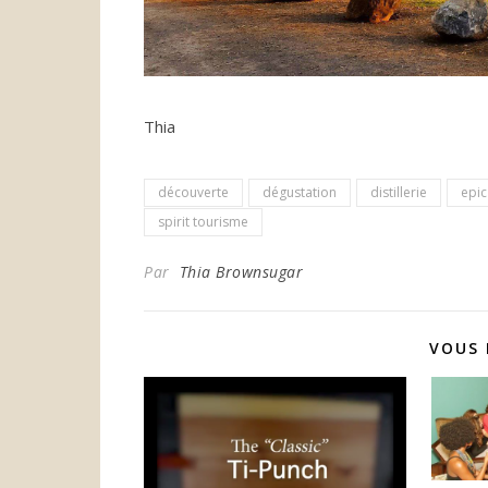
Thia
découverte
dégustation
distillerie
epic
spirit tourisme
Par
Thia Brownsugar
VOUS 