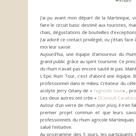
J’ai pu avant mon départ de la Martinique, vis
faire le circuit basic destiné aux touristes, m
chais, dégustations de bouteilles d’exception
J’ai adoré ce contact privilégié, ou j’étais fa
moi leur savoir.
Aujourd’hui, une équipe d’amoureux du rhum,
grand public grâce au spirit tourisme.
Ce princ
du rhum n’avait pas encore sauté le pas.
Maint
L’
Epic
Rum Tour, c’est d’abord une équipe.
Be
professionnel dans le milieu.
Créateur du cél
acolyte Jerry
Gitany
de «
l’agricole tour
« , pr
Les deux
autres ont
crée «
DConsult
Caraibes
Autour d’un verre de rhum
(voir plus)
, il n’en
premier projet commun et que leurs savoirs
professionnels du rhum agricole Martiniquais
salué l’initiative.
Au programme des 5 jours,
les participants 