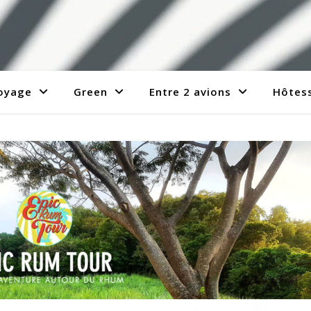
voyage
Green
Entre 2 avions
Hôtess