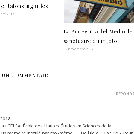
et talons aiguilles
bre 2017
La Bodeguita del Medio: le
sanctuaire du mijoto
19 novembre 2017
CUN COMMENTAIRE
RÉPOND
 2018.
 au CELSA, École des Hautes Études en Sciences de la
un mémoire intitulé par moi-même : » De l’Ile à … La Ville – Pour