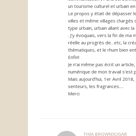
un tourisme culturel et urbain e
Le propos y était de dépasser le
villes et même villages chargés
type urbain, urbain allant avec l
. J’y évoquais, vers la fin de ma
réelle au progrès de…etc, la créa
thématiques, et le rhum bien e
Enfin!
Je n’ai même pas écrit un article
numérique de mon travail s’est 
Mais aujourd’hui, 1er Avril 2018,
senteurs, les fragrances….
Merci
THIA BROWNSUGAR