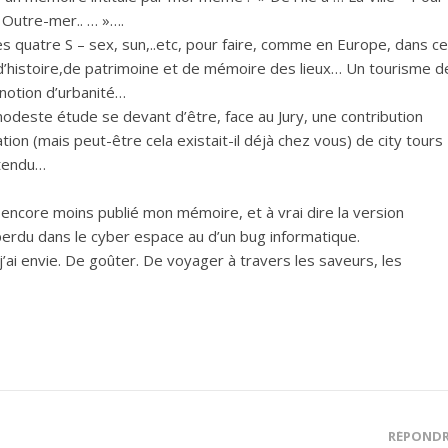
n Outre-mer.. … »….
s quatre S – sex, sun,..etc, pour faire, comme en Europe, dans c
 d’histoire,de patrimoine et de mémoire des lieux… Un tourisme d
a notion d’urbanité…
 modeste étude se devant d’être, face au Jury, une contribution
tion (mais peut-être cela existait-il déjà chez vous) de city tours
ntendu…
, encore moins publié mon mémoire, et à vrai dire la version
perdu dans le cyber espace au d’un bug informatique.
 j’ai envie. De goûter. De voyager à travers les saveurs, les
RÉPOND