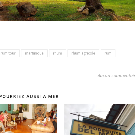
 rum tour
martinique
rhum
rhum agricole
rum
Aucun commentai
POURRIEZ AUSSI AIMER