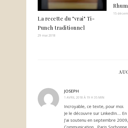
Rhum 
15 décem
La recette du "vrai" Ti-
Punch traditionnel
29 mai 2018
AU
JOSEPH
1 AVRIL 2018 À 19 H 35 MIN
Incroyable, ce texte, pour moi.
Je le découvre sur LinkedIn…. En
J’ai soutenu en septembre 2009,
Communication , Paris Sorbonne, 