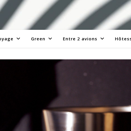
voyage
Green
Entre 2 avions
Hôtess