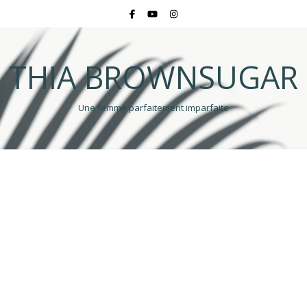
THIA BROWNSUGAR
Une femme parfaitement imparfaite