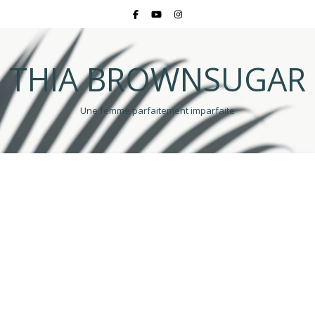
THIA BROWNSUGAR
Une femme parfaitement imparfaite