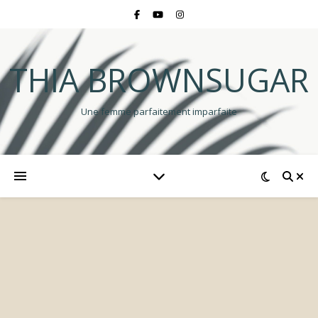
THIA BROWNSUGAR
Une femme parfaitement imparfaite