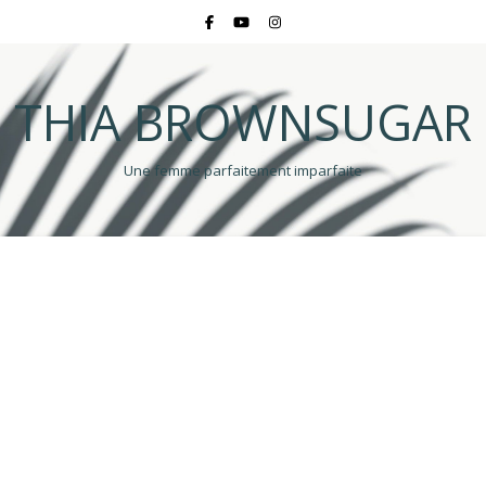
THIA BROWNSUGAR
Une femme parfaitement imparfaite