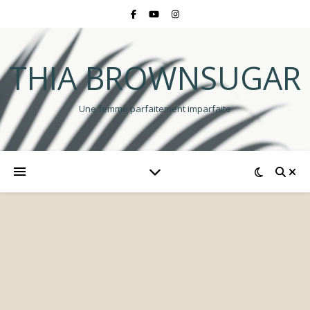
THIA BROWNSUGAR
Une femme parfaitement imparfaite