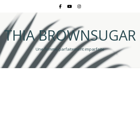
THIA BROWNSUGAR
Une femme parfaitement imparfaite