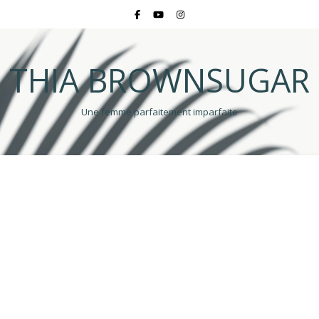
THIA BROWNSUGAR
Une femme parfaitement imparfaite