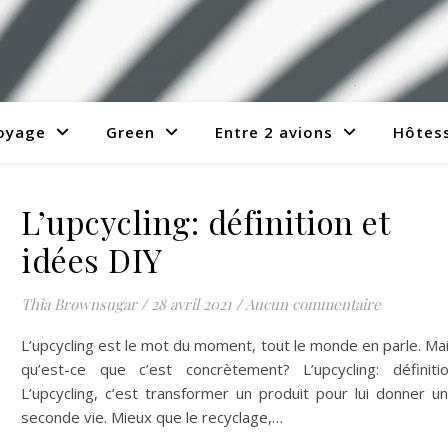
voyage
Green
Entre 2 avions
Hôtess
L’upcycling: définition et
idées DIY
Thia Brownsugar
/
28 avril 2021
/
Aucun commentaire
L’upcycling est le mot du moment, tout le monde en parle. Ma
qu’est-ce que c’est concrètement? L’upcycling: définiti
L’upcycling, c’est transformer un produit pour lui donner u
seconde vie. Mieux que le recyclage,…