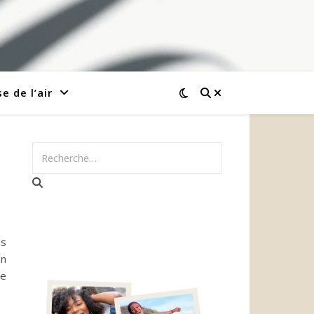
e de l’air
is
on
ne