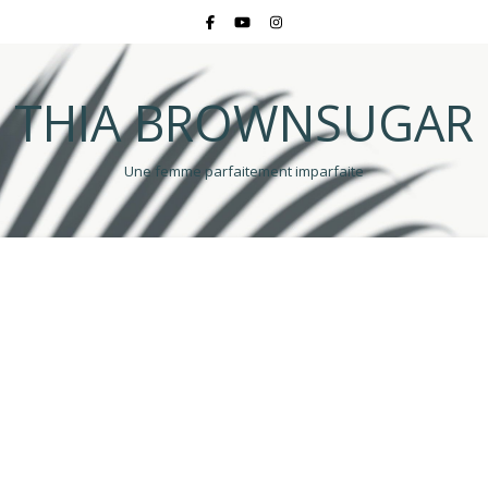
THIA BROWNSUGAR
Une femme parfaitement imparfaite