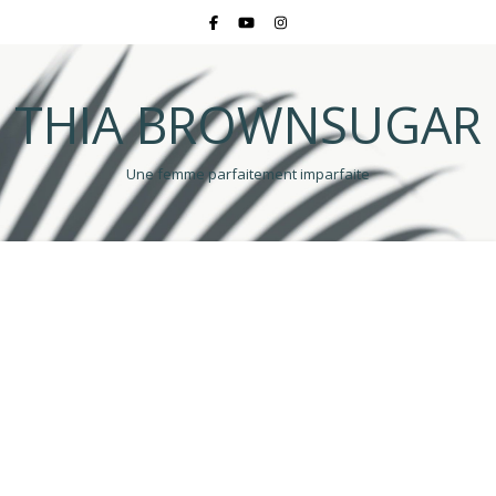
THIA BROWNSUGAR
Une femme parfaitement imparfaite