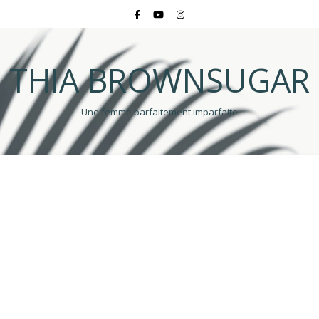
THIA BROWNSUGAR
Une femme parfaitement imparfaite